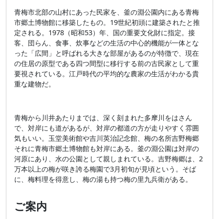
青梅市北部の山村にあった民家を、釜の淵公園内にある青梅
市郷土博物館に移築したもの。19世紀初頭に建築されたと推
定される。1978（昭和53）年、国の重要文化財に指定。接
客、団らん、食事、炊事などの生活の中心的機能が一体とな
った「広間」と呼ばれる大きな部屋があるのが特徴で、現在
の住居の原型である四つ間型に移行する前の古民家として重
要視されている。江戸時代の平均的な農家の生活がわかる貴
重な建物だ。
青梅から川井あたりまでは、深く刻まれた多摩川をはさん
で、対岸にも道があるが、対岸の都道の方が走りやすく雰囲
気もいい。玉堂美術館や吉川英治記念館、梅の名所吉野梅郷
それに青梅市郷土博物館も対岸にある。釜の淵公園は対岸の
河原にあり、水の公園として親しまれている。吉野梅郷は、2
万本以上の梅が咲き誇る梅園で3月初旬が見頃という。そば
に、梅料理を得意し、梅の湯も持つ梅の里九兵衛がある。
ご案内