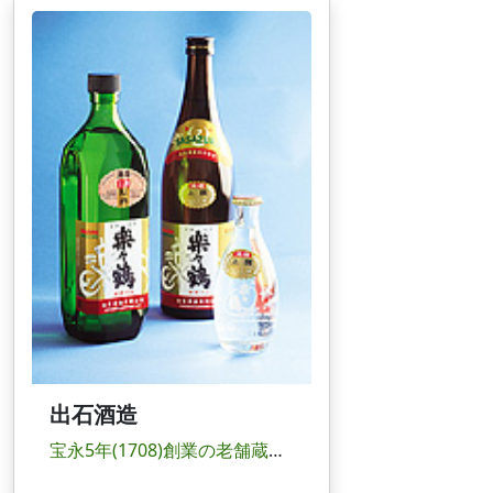
出石酒造
宝永5年(1708)創業の老舗蔵元。出石藩主・仙石公の別邸・楽々園と、コウノトリの別名・松...