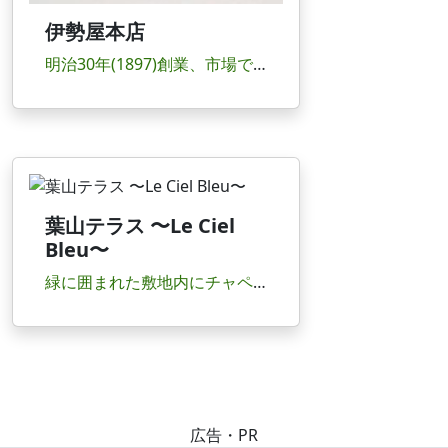
伊勢屋本店
明治30年(1897)創業、市場でも最古参にあたる老舗。一切機械化せず伝統の製法で作る漬け...
葉山テラス 〜Le Ciel
Bleu〜
緑に囲まれた敷地内にチャペルと白亜の館が立ち、ウエディングにも人気。店内からは相模湾を望み...
広告・PR