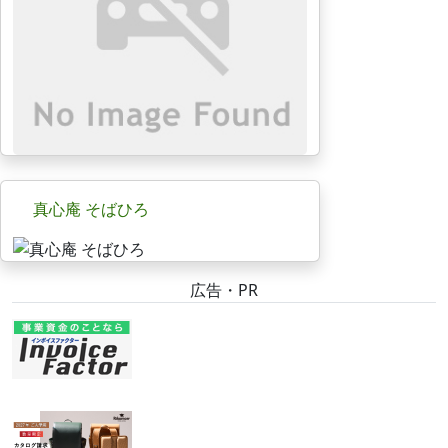
真心庵 そばひろ
広告・PR