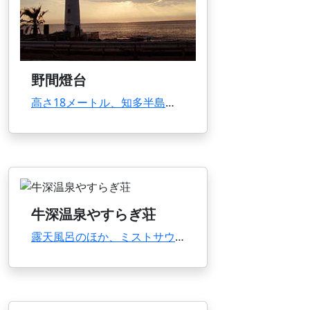
野間燈台
高さ18メートル、知多半島のシンボルとしてそびえ立つ灯台。青い空・青い海と白い灯台とのコン...
牛深温泉やすらぎ荘
露天風呂のほか、ミストサウナなどが揃う。