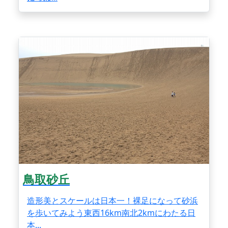
鳥取砂丘
造形美とスケールは日本一！裸足になって砂浜
を歩いてみよう東西16km南北2kmにわたる日
本...