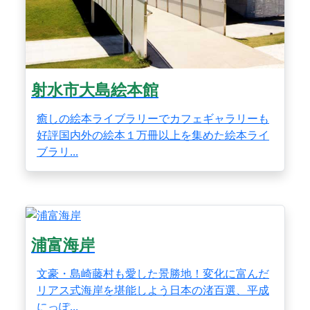
射水市大島絵本館
癒しの絵本ライブラリーでカフェギャラリーも
好評国内外の絵本１万冊以上を集めた絵本ライ
ブラリ...
浦富海岸
文豪・島崎藤村も愛した景勝地！変化に富んだ
リアス式海岸を堪能しよう日本の渚百選、平成
にっぽ...