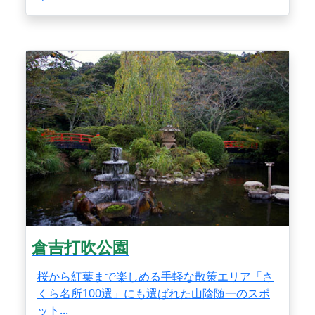
倉吉打吹公園
桜から紅葉まで楽しめる手軽な散策エリア「さ
くら名所100選」にも選ばれた山陰随一のスポ
ット...