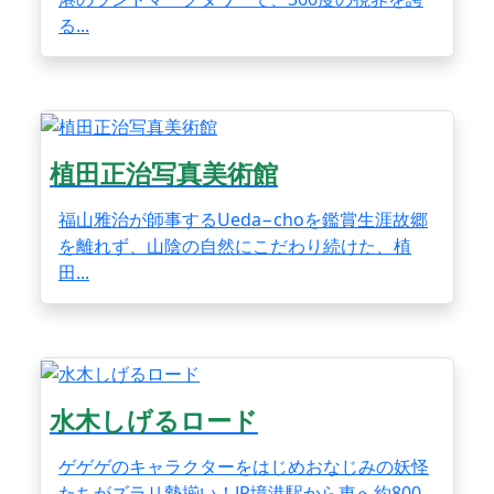
る...
植田正治写真美術館
福山雅治が師事するUeda−choを鑑賞生涯故郷
を離れず、山陰の自然にこだわり続けた、植
田...
水木しげるロード
ゲゲゲのキャラクターをはじめおなじみの妖怪
たちがズラリ勢揃い！JR境港駅から東へ約800