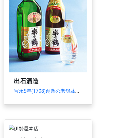
出石酒造
宝永5年(1708)創業の老舗蔵元。出石藩主・仙石公の別邸・楽々園と、コウノトリの別名・松...