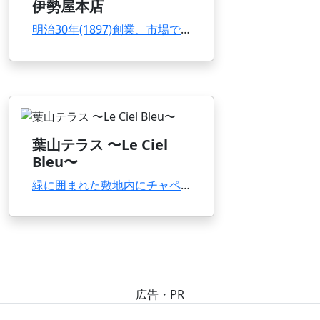
伊勢屋本店
明治30年(1897)創業、市場でも最古参にあたる老舗。一切機械化せず伝統の製法で作る漬け...
葉山テラス 〜Le Ciel
Bleu〜
緑に囲まれた敷地内にチャペルと白亜の館が立ち、ウエディングにも人気。店内からは相模湾を望み...
広告・PR