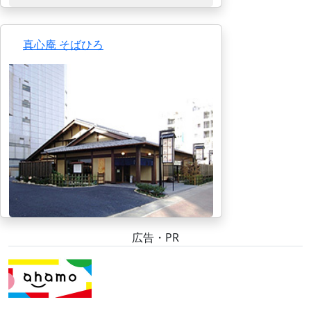
真心庵 そばひろ
広告・PR