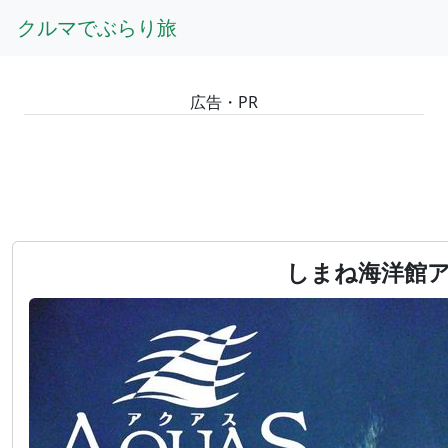
GOTOトップ
島根
しまね海洋館アクアス
クルマでぶらり旅
広告・PR
しまね海洋館