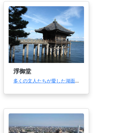
浮御堂
多くの文人たちが愛した湖面に立つ美しい禅寺近江八景の一つ「堅田の落雁」で知られる景勝地。琵...