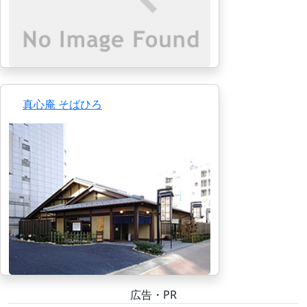
真心庵 そばひろ
広告・PR