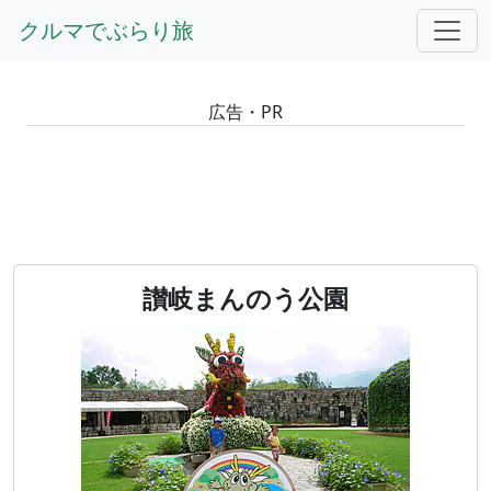
GOTOトップ
香川
讃岐まんのう公園
クルマでぶらり旅
広告・PR
讃岐まんのう公園