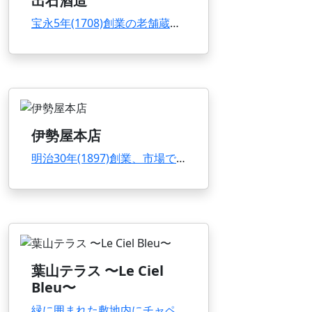
出石酒造
宝永5年(1708)創業の老舗蔵元。出石藩主・仙石公の別邸・楽々園と、コウノトリの別名・松...
伊勢屋本店
明治30年(1897)創業、市場でも最古参にあたる老舗。一切機械化せず伝統の製法で作る漬け...
葉山テラス 〜Le Ciel
Bleu〜
緑に囲まれた敷地内にチャペルと白亜の館が立ち、ウエディングにも人気。店内からは相模湾を望み...