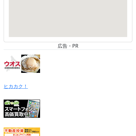
広告・PR
ヒカカク！