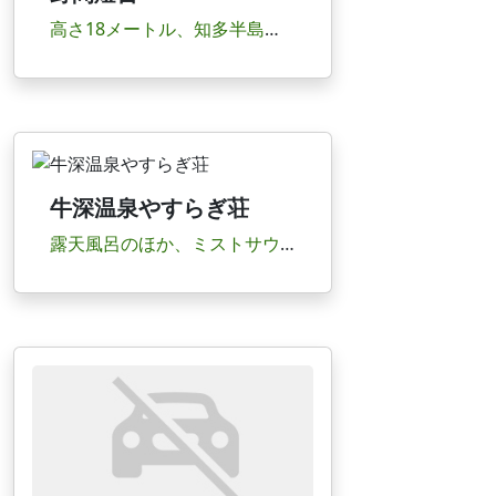
高さ18メートル、知多半島のシンボルとしてそびえ立つ灯台。青い空・青い海と白い灯台とのコン...
牛深温泉やすらぎ荘
露天風呂のほか、ミストサウナなどが揃う。