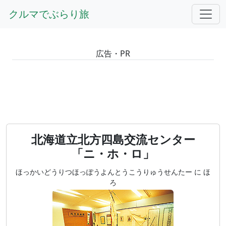
GOTOトップ
北海道
クルマでぶらり旅
北海道立北方四島交流センター「ニ・ホ・ロ」
広告・PR
北海道立北方四島交流センター
「ニ・ホ・ロ」
ほっかいどうりつほっぽうよんとうこうりゅうせんたー に ほ
ろ