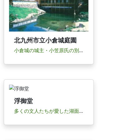
北九州市立小倉城庭園
小倉城の城主・小笠原氏の別邸であった下屋敷跡を復元した大名の庭園と典型的な江戸時代の武家の...
浮御堂
多くの文人たちが愛した湖面に立つ美しい禅寺近江八景の一つ「堅田の落雁」で知られる景勝地。琵...