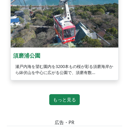
須磨浦公園
瀬戸内海を望む園内を3200本もの桜が彩る須磨海岸か
ら鉢伏山を中心に広がる公園で、須磨有数...
もっと見る
広告・PR