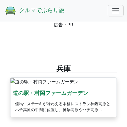
GOTOトップ
エリアから探す
兵庫
クルマでぶらり旅
広告・PR
兵庫
道の駅・村岡ファームガーデン
但馬牛ステーキが味わえる本格レストラン神鍋高原と
ハチ高原の中間に位置し、神鍋高原やハチ高原...