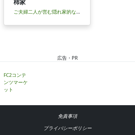
柿家
ご夫婦二人が営む隠れ家的な肉料理の店。地元でとれた新鮮な野菜や上質の和牛を使ったメニューが...
広告・PR
FC2コンテ
ンツマーケ
ット
免責事項
プライバシーポリシー