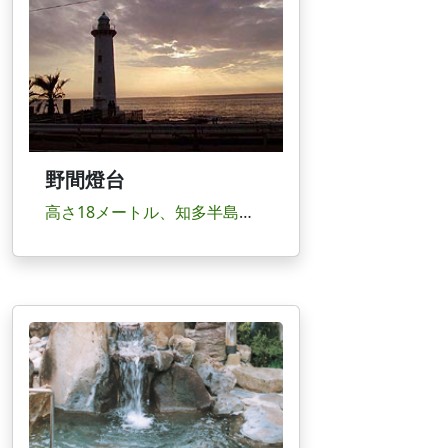
野間燈台
高さ18メートル、知多半島のシンボルとしてそびえ立つ灯台。青い空・青い海と白い灯台とのコン...